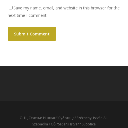
Save my name, email, and website in this browser for the
next time I comment.
ОШ „Сечењи Иштван“ Суботица/ Széchenyi István Á.I.
Szabadka / OŠ "Sečenji Ištvan" Subotica