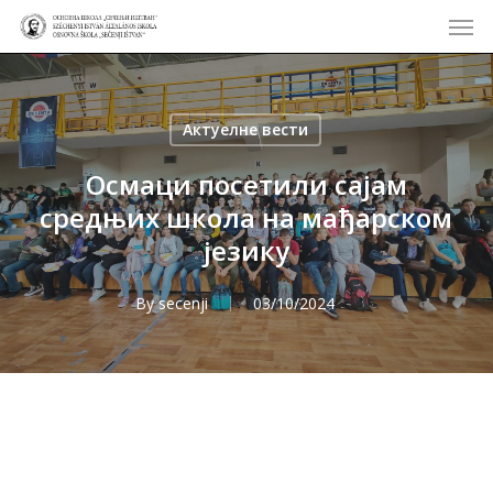
Men
Skip
to
main
content
Актуелне вести
Осмаци посетили сајам
средњих школа на мађарском
језику
By
secenji
03/10/2024