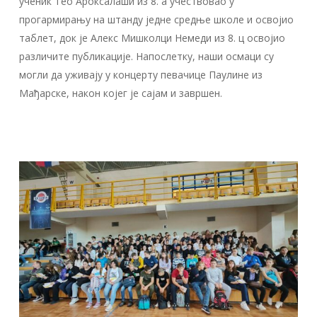
ученик Тео Ароксалаши из 8. а учествовао у
прогармирању на штанду једне средње школе и освојио
таблет, док је Алекс Мишколци Немеди из 8. ц освојио
различите публикације. Напослетку, наши осмаци су
могли да уживају у концерту певачице Паулине из
Мађарске, након којег је сајам и завршен.