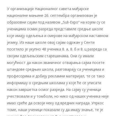
У организацији Националног савета мађарске
националне мањине 26. септембра организован је
образовни сајам под називом „Suli-Expo” на којем су се
ученицима осмих разреда представиле средње школе
које имају одељења и смерове на мађарском наставном
језику. Из наше школе овај сајам одржан у Сенти
посетило је укупно 48 ученика 8. а, 8. б и 8. ц разреда са
својим одељењским старешинама. Они су имали
могућност да након званичног отварања сајма посете
штандове средњих школа, разговарају са ученицима и
професорима и добију рекламни материјал, те се тако
информишу о средњим школама у које ће се уписати
након завршетка осмог разреда. На сајму су ученици
учествовали и у томболи, но нико од наших ученика није
имао среће да освоји неку од вредних награда. Упркос
томе, наши ученици показали су да имају знање, те је