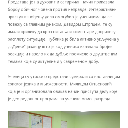
Представа је на духовит и сатиричан начин приказала
борбу обичног човека против неправде. Интерактивни
приступ извођењу дела омогућио је ученицима да се
повежу са главним јунаком, Давидом Штрпцем, те су
имали прилику да кроз питања и коментаре допринесу
расплету ситуације. Публика је била активно укључена у
„суђење“ јазавцу што је код ученика изазвало бројне
реакције и навело их да дубље промисле о друштвеним
темама које су актуелне и у савременом добу.
Ученици су утиске о представи сумирали са наставницом
српског језика и књижевности, Милицом Огњеновић
која је и организовала овакав начин приступа делу које
је део редовног програма за ученике осмог разреда.