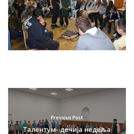
Previous Post
Талентум- дечија недеља