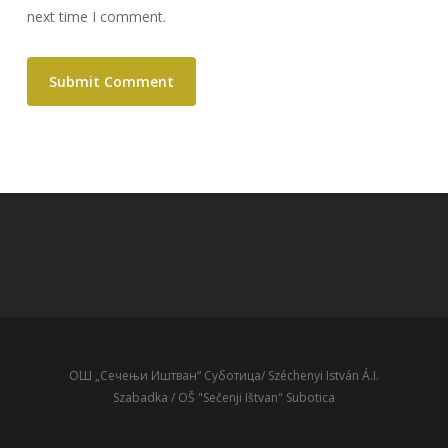
next time I comment.
ОШ „Сечењи Иштван“ Суботица/ Széchenyi István Á.I.
Szabadka / OŠ "Sečenji Ištvan" Subotica