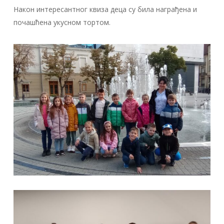
Након интересантног квиза деца су била награђена и
почашћена укусном тортом.