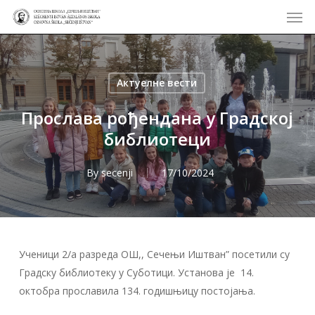
Men
Skip
to
main
content
Актуелне вести
Прослава рођендана у Градској
библиотеци
By
secenji
17/10/2024
Ученици 2/a разреда ОШ,, Сечењи Иштван” посетили су
Градску библиотеку у Суботици. Установа је 14.
октобра прославила 134. годишњицу постојања.