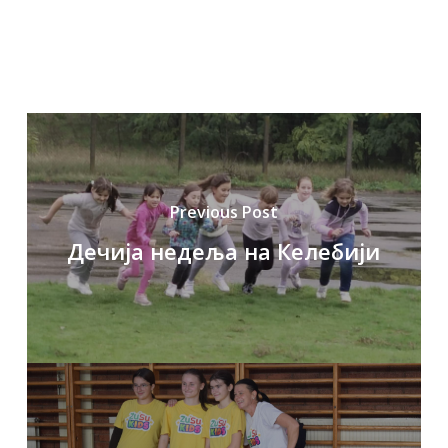
Previous Post
Дечија недеља на Келебији