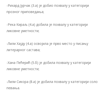
-Рихард Јурчак (3.а) је добио похвалу у категорији
прозног приповедања;
-Река Кираљ (4.а) добила је похвалу у категорији
ликовне уметности;
-Лили Хајду (4.а) освојила је прво место у писању
литерарног састава;
-Хана Пећерић (5.б) је добила похвалу у категорији
ликовне уметности;
-Лили Сикора (8.а) је добила похвалу у категорији соло
певања.