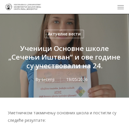
Men
Skip
to
main
content
Актуелне вести
Ученици Основне школе
„Сечењи Иштван“ и ове године
су учествовали на 24.
By
secenji
19/05/2026
Уметничком такмичењу основних школа и постигли су
следеће резултате: