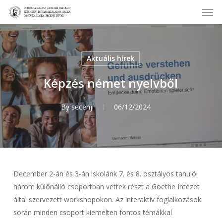
Men
Skip
to
main
content
Aktuális hírek
Képzés német nyelvből
By
secenji
06/12/2024
December 2-án és 3-án iskolánk 7. és 8. osztályos tanulói
három különálló csoportban vettek részt a Goethe Intézet
által szervezett workshopokon. Az interaktív foglalkozások
során minden csoport kiemelten fontos témákkal