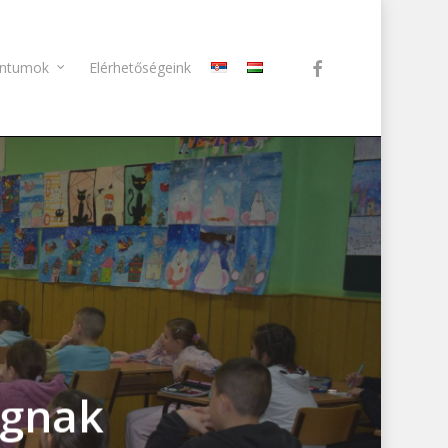
facebook
ntumok
Elérhetőségeink
ságnak