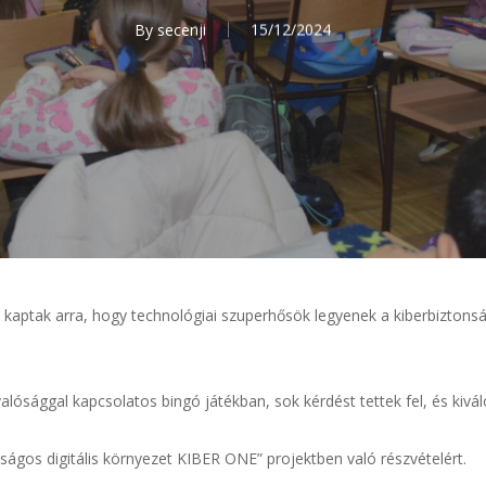
By
secenji
15/12/2024
t kaptak arra, hogy technológiai szuperhősök legyenek a kiberbiztons
 valósággal kapcsolatos bingó játékban, sok kérdést tettek fel, és kivá
ságos digitális környezet KIBER ONE” projektben való részvételért.