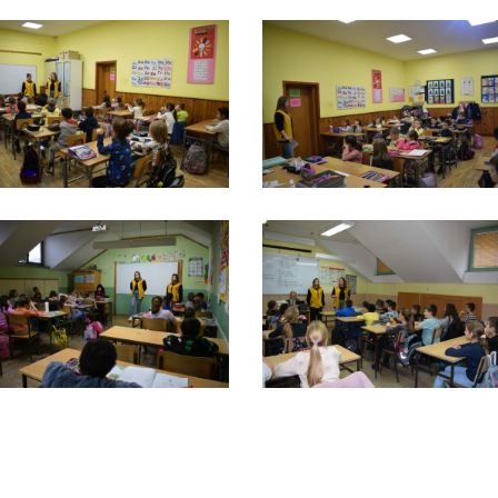
SC_0036
DSC_0039
SC_0102
DSC_0104