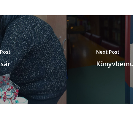
 Post
Next Post
ásár
Könyvbemut