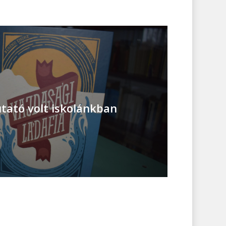
ató volt iskolánkban