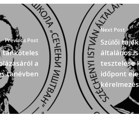
Next Post
Previous Post
Szülői táj
a tanköteles
általános i
lázásáról a
tesztelése
es tanévben
időpont el
kérelmezés