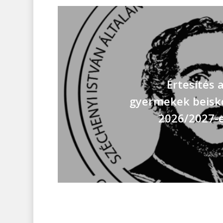
Értesítés 
gyermekek beisko
2026/2027-