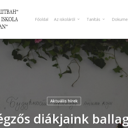
Főoldal
Az iskoláról
Tanítás
Dokume
Aktuális hírek
égzős diákjaink balla