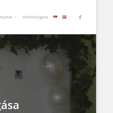
facebook
ntumok
Elérhetőségeink
gása