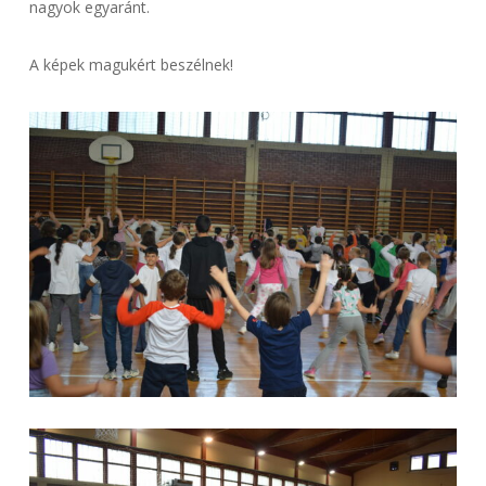
nagyok egyaránt.
A képek magukért beszélnek!