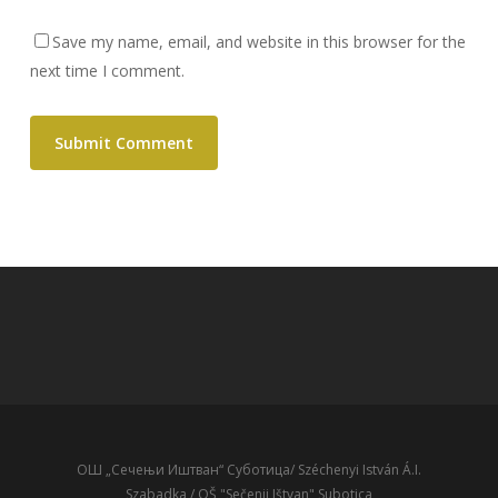
Save my name, email, and website in this browser for the
next time I comment.
ОШ „Сечењи Иштван“ Суботица/ Széchenyi István Á.I.
Szabadka / OŠ "Sečenji Ištvan" Subotica