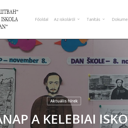
Főoldal
Az iskoláról
Tanítás
Dokume
Aktuális hírek
ANAP A KELEBIAI ISK