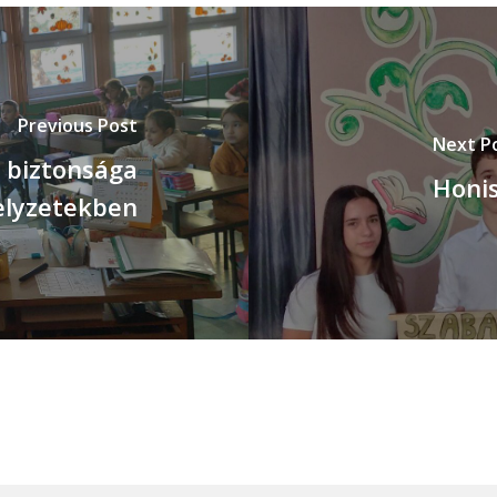
Previous Post
Next P
biztonsága
Honi
elyzetekben