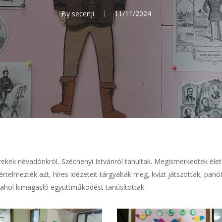
By
secenji
11/11/2024
ekek névadónkról, Széchenyi Istvánról tanultak. Megismerkedtek éle
rtelmezték azt, híres idézeteit tárgyalták meg, kvízt játszottak, panó
ahol kimagasló együttműködést tanúsítottak
.
3.