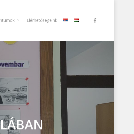
facebook
ntumok
Elérhetőségeink
OLÁBAN