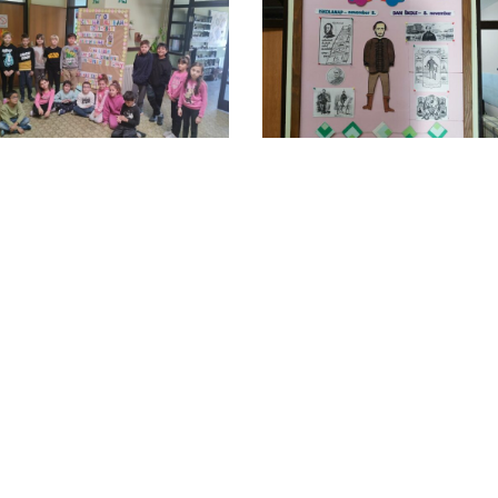
ép
kép