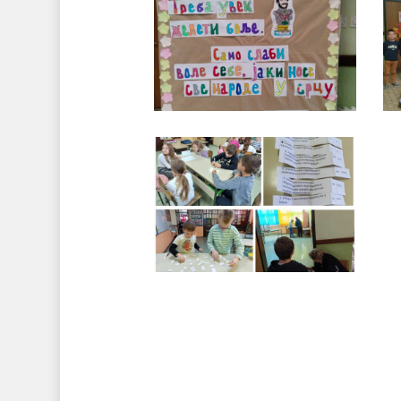
k
5.
kép