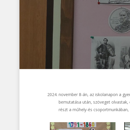
november 8-án, az iskolanapon a gyer
bemutatása után, szöveget olvastak, é
részt a műhely-és csoportmunkában, 
1.kép
2