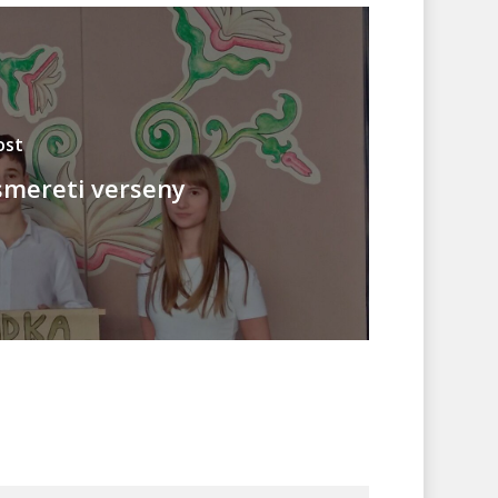
ost
smereti verseny