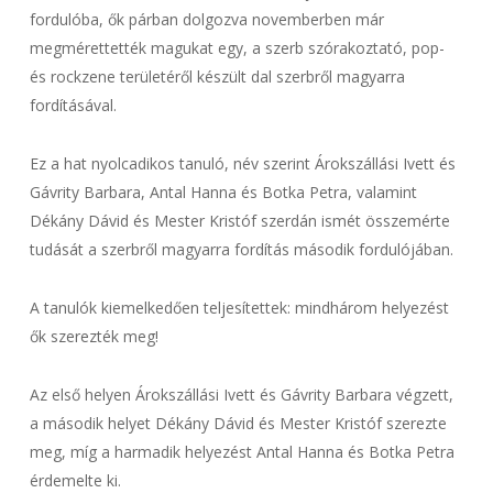
fordulóba, ők párban dolgozva novemberben már
megmérettették magukat egy, a szerb szórakoztató, pop-
és rockzene területéről készült dal szerbről magyarra
fordításával.
Ez a hat nyolcadikos tanuló, név szerint Árokszállási Ivett és
Gávrity Barbara, Antal Hanna és Botka Petra, valamint
Dékány Dávid és Mester Kristóf szerdán ismét összemérte
tudását a szerbről magyarra fordítás második fordulójában.
A tanulók kiemelkedően teljesítettek: mindhárom helyezést
ők szerezték meg!
Az első helyen Árokszállási Ivett és Gávrity Barbara végzett,
a második helyet Dékány Dávid és Mester Kristóf szerezte
meg, míg a harmadik helyezést Antal Hanna és Botka Petra
érdemelte ki.