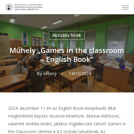
Men
Skip
to
main
content
Aktuális hírek
Műhely „Games in the classroom
– English Book”
By
secenji
14/12/2024
2024. december 11-én az English Book könyvkiadó által
meghirdetett képzés részesei lehettünk. Marina Veličković,
valamint Anđela Andrić játékos foglalkozást tartott Games in
the Classroom címmel a 4.2 osztály tanulóinak. Az