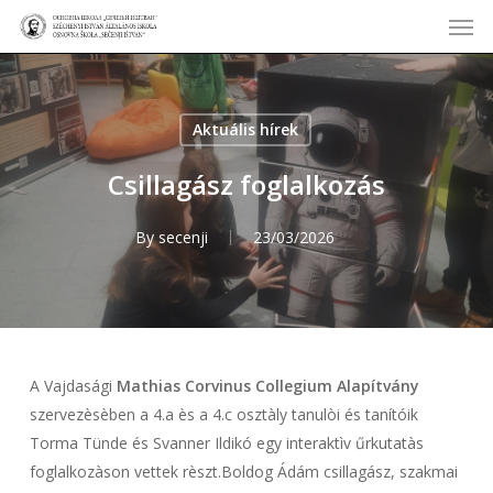
Men
Skip
to
main
content
Aktuális hírek
Csillagász foglalkozás
By
secenji
23/03/2026
A Vajdasági
Mathias Corvinus Collegium Alapítvány
szervezèsèben a 4.a ès a 4.c osztàly tanulòi és tanítóik
Torma Tünde és Svanner Ildikó egy interaktìv űrkutatàs
foglalkozàson vettek rèszt.Boldog Ádám csillagász, szakmai