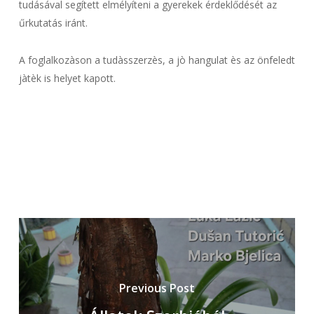
tudásával segített elmélyíteni a gyerekek érdeklődését az
űrkutatás iránt.
A foglalkozàson a tudàsszerzès, a jò hangulat ès az önfeledt
jàtèk is helyet kapott.
Previous Post