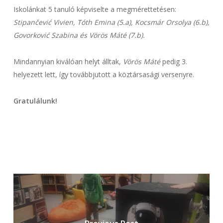
Iskolánkat 5 tanuló képviselte a megmérettetésen:
Stipančević Vivien, Tóth Emina (5.a), Kocsmár Orsolya (6.b),
Govorković Szabina és Vörös Máté (7.b).
Mindannyian kiválóan helyt álltak,
Vörös Máté
pedig 3.
helyezett lett, így továbbjutott a köztársasági versenyre.
Gratulálunk!