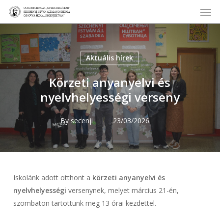
Men
Skip
to
main
content
Aktuális hírek
Körzeti anyanyelvi és
nyelvhelyességi verseny
By
secenji
23/03/2026
Iskolánk adott otthont a
körzeti anyanyelvi és
nyelvhelyességi
versenynek, melyet március 21-én,
szombaton tartottunk meg 13 órai kezdettel.