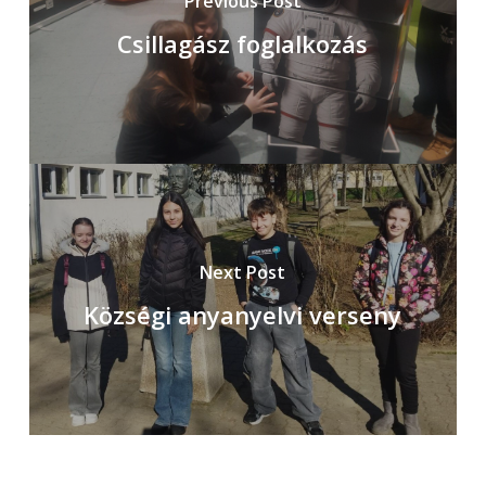
Previous Post
Csillagász foglalkozás
Next Post
Községi anyanyelvi verseny